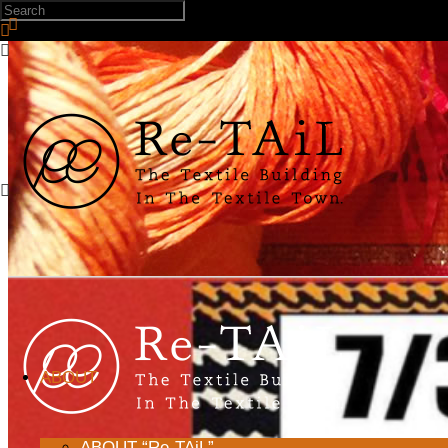
ABOUT
ABOUT “Re-TAiL”