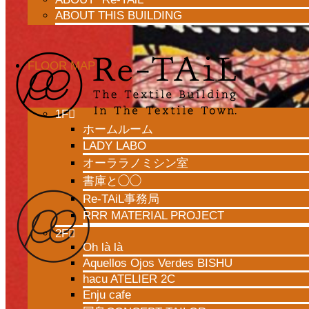
ABOUT THIS BUILDING
africa.fabric2024 (7/3〜
FLOOR MAP
7/7)
1F
ホームルーム
LADY LABO
オーララノミシン室
書庫と◯◯
Re-TAiL事務局
RRR MATERIAL PROJECT
2F
Oh là là
Aquellos Ojos Verdes BISHU
hacu ATELIER 2C
Enju cafe