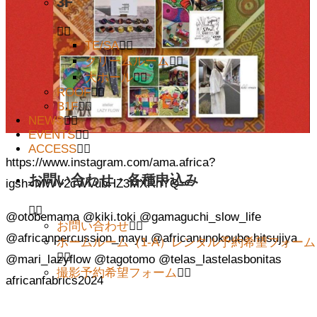
3F
TE/SA
クリームルーム
大ホール
ROOF
B1F
NEWS
EVENTS
ACCESS
https://www.instagram.com/ama.africa?
お問い合わせ・各種申込み
igsh=MWV2cWVubHZ3MXRnYQ==
@otobemama @kiki.toki @gamaguchi_slow_life
お問い合わせ
@africanpercussion_mayu @africanunokoubo.hitsujiya
ホームルーム（1-A）レンタル予約希望フォーム
@mari_lazyflow @tagotomo @telas_lastelasbonitas
撮影予約希望フォーム
africanfabrics2024