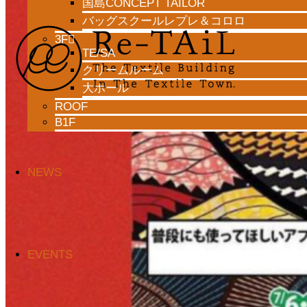
国島CONCEPT TAILOR
バッグスクールレプレ＆コロロ
3F
TE/SA
クリームルーム
大ホール
ROOF
B1F
NEWS
EVENTS