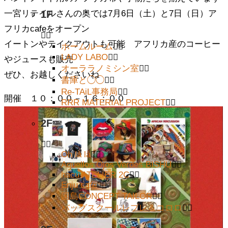
1F
一宮リテイルさんの奥では7月6日（土）と7日（日）ア
フリカcafeをオープン
イートンやテイクアウトも可能 アフリカ産のコーヒー
ホームルーム
LADY LABO
やジュースも販売
オーララノミシン室
ぜひ、お越しくださいね
書庫と◯◯
Re-TAiL事務局
開催 １０：００－１６：００
RRR MATERIAL PROJECT
2F
Oh là là
Aquellos Ojos Verdes BISHU
hacu ATELIER 2C
Enju cafe
国島CONCEPT TAILOR
バッグスクールレプレ＆コロロ