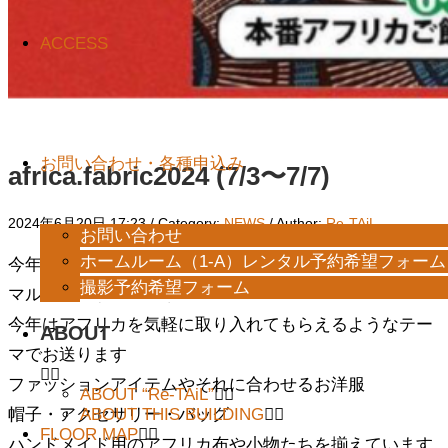
ACCESS
お問い合わせ・各種申込み
africa.fabric2024 (7/3〜7/7)
2024年6月20日 17:23
/ Category:
NEWS
/
Author:
Re-TAiL
お問い合わせ
ホームルーム（1-A）レンタル予約希望フォーム
今年も開催
撮影予約希望フォーム
マルシェ ド アフリカ ２０２４
今年はアフリカを気軽に取り入れてもらえるようなテー
ABOUT
マでお送ります
ファッションアイテムやそれに合わせるお洋服
ABOUT “Re-TAiL”
ABOUT THIS BUILDING
帽子・アクセサリー・バッグ
FLOOR MAP
ハンドメイド用のアフリカ布や小物たちを揃えています