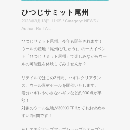
ひつじサミット尾州
2023年9月18日 11:05
/ Category:
NEWS
/
Author:
Re-TAiL
ひつじサミット尾州、今年も開催されます！
ウールの産地「尾州(びしゅう)」の一大イベン
ト「ひつじサミット尾州」で楽しみながらウー
ルの可能性を体験してみませんか？
リテイルではこの2日間、ハギレクリアラン
ス、ウール素材セールを開催いたします。
着分ハギレや小さなハギレなど約900点が半
額！
対象のウール生地が30%OFF!!とてもお求めや
すい2日間です！
そして限定ポップアップショップもオープンし