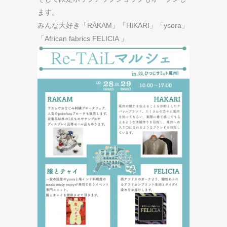
ます。
みんな大好き「RAKAM」「HIKARI」「ysora」
「African fabrics FELICIA 」