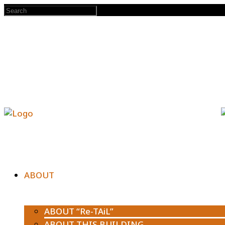
ABOUT
ABOUT “Re-TAiL”
ABOUT THIS BUILDING