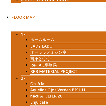
FLOOR MAP
1F
ホームルーム
LADY LABO
オーララノミシン室
書庫と◯◯
Re-TAiL事務局
RRR MATERIAL PROJECT
2F
Oh là là
Aquellos Ojos Verdes BISHU
hacu ATELIER 2C
Enju cafe