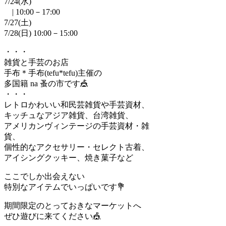
7/24(水)
| 10:00－17:00
7/27(土)
7/28(日) 10:00－15:00
・・・
雑貨と手芸のお店
手布＊手布(tefu*tefu)主催の
多国籍 na 蚤の市です🎪
・・・
レトロかわいい和民芸雑貨や手芸資材、
キッチュなアジア雑貨、台湾雑貨、
アメリカンヴィンテージの手芸資材・雑
貨、
個性的なアクセサリー・セレクト古着、
アイシングクッキー、焼き菓子など
ここでしか出会えない
特別なアイテムでいっぱいです💐
期間限定のとっておきなマーケットへ
ぜひ遊びに来てください🎪