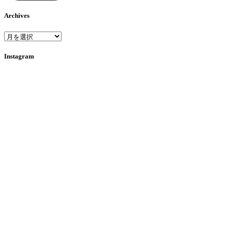
ド
レ
Archives
ス
Archives
Instagram