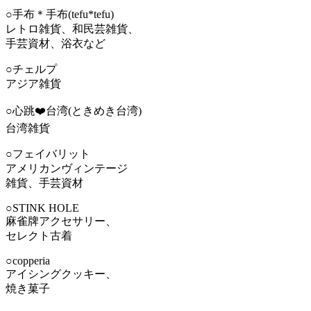
○手布＊手布(tefu*tefu)
レトロ雑貨、和民芸雑貨、
手芸資材、浴衣など
○チェルプ
アジア雑貨
○心跳❤️台湾(ときめき台湾)
台湾雑貨
○フェイバリット
アメリカンヴィンテージ
雑貨、手芸資材
○STINK HOLE
麻雀牌アクセサリー、
セレクト古着
○copperia
アイシングクッキー、
焼き菓子