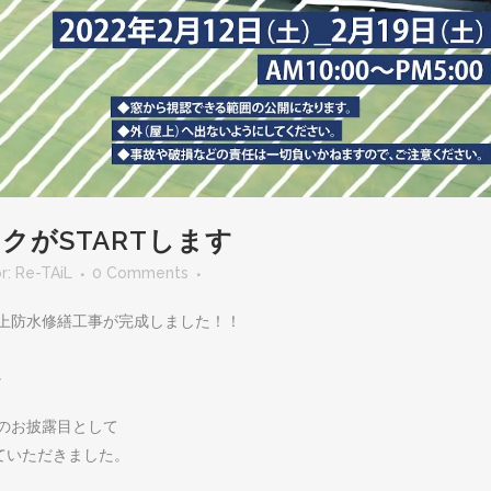
クがSTARTします
r:
Re-TAiL
0 Comments
上防水修繕工事が完成しました！！
。
のお披露目として
ていただきました。