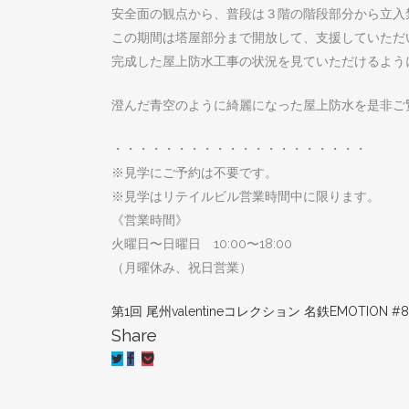
安全面の観点から、普段は３階の階段部分から立入
この期間は塔屋部分まで開放して、支援していただ
完成した屋上防水工事の状況を見ていただけるよう
澄んだ青空のように綺麗になった屋上防水を是非ご
・・・・・・・・・・・・・・・・・・・・
※見学にご予約は不要です。
※見学はリテイルビル営業時間中に限ります。
《営業時間》
火曜日〜日曜日 10:00〜18:00
（月曜休み、祝日営業）
第1回 尾州valentineコレクション
名鉄EMOTION #
Share