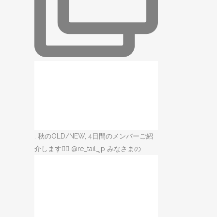
. 秋のOLD/NEW, 4日間のメンバーご紹
介します🙋‍♀️ @re_tail_jp みなさまの