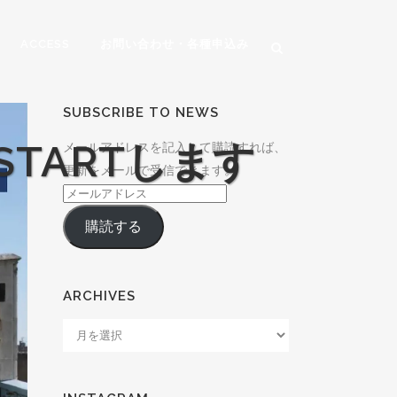
ACCESS
お問い合わせ・各種申込み
SUBSCRIBE TO NEWS
TARTします
メールアドレスを記入して購読すれば、
更新をメールで受信できます。
メ
ー
購読する
ル
ア
ド
ARCHIVES
レ
Archives
ス