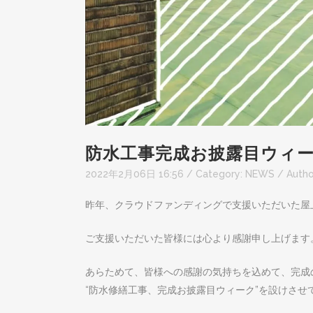
防水工事完成お披露目ウィー
2022年2月06日 16:56
/ Category:
NEWS
/
Autho
昨年、クラウドファンディングで支援いただいた屋
ご支援いただいた皆様には心より感謝申し上げます
あらためて、皆様への感謝の気持ちを込めて、完成
“防水修繕工事、完成お披露目ウィーク”を設けさせ