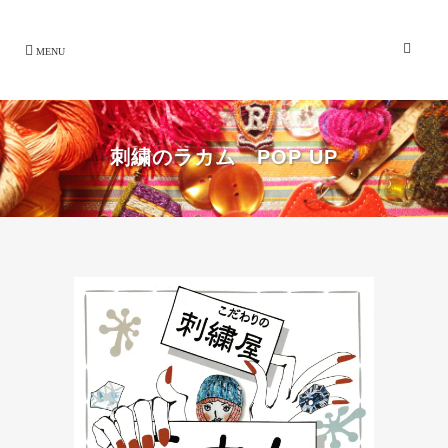
刺繍のラカム POP UP