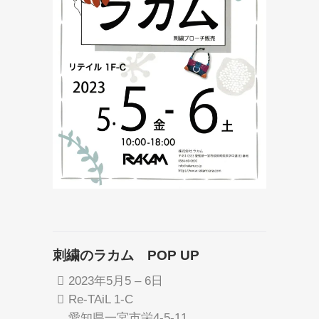
刺繍のラカム POP UP
2023年5月5
–
6日
Re-TAiL 1-C
愛知県一宮市栄4-5-11