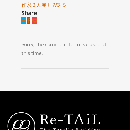
作家３人展 》7/3~5
Share
Sorry, the comment form is closed at
this time.