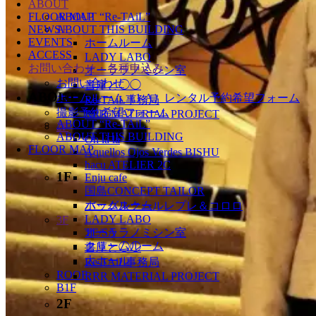
ABOUT
FLOOR MAP
ABOUT “Re-TAiL”
NEWS
ABOUT THIS BUILDING
1F
EVENTS
ホームルーム
ACCESS
LADY LABO
お問い合わせ・各種申込み
オーララノミシン室
お問い合わせ
書庫と◯◯
ABOUT
ホームルーム（1-A）レンタル予約希望フォーム
Re-TAiL事務局
Honor（オナー）春のパター
撮影予約希望フォーム
RRR MATERIAL PROJECT
ABOUT “Re-TAiL”
2F
ンオーダー会
ABOUT THIS BUILDING
Oh là là
FLOOR MAP
Aquellos Ojos Verdes BISHU
hacu ATELIER 2C
1F
Enju cafe
国島CONCEPT TAILOR
ホームルーム
バッグスクールレプレ＆コロロ
LADY LABO
3F
オーララノミシン室
TE/SA
クリームルーム
書庫と◯◯
大ホール
Re-TAiL事務局
ROOF
RRR MATERIAL PROJECT
B1F
2F