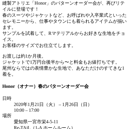
縫製アトリエ「Honor」のパターンオーダー会が、再びリテ
イルに登場です！
春のスーツやジャケットなど、お呼ばれや入卒業式といった
セレモニーから、仕事やタウンにも着られるアイテムが揃い
ます。
サンプルを試着して、Rマテリアルからお好きな生地をチョ
イス。
お客様のサイズでお仕立てします。
お渡しは約1か月後。
ジャケットで1万円台後半から〜と料金もお値打ちです。
尾州ならではの表情豊かな生地で、あなただけのすてきな1
着を。
Honor（オナー）春のパターンオーダー会
日時
2020年1月21日（火） – 1月26日（日）
10:00 – 17:00
場所
愛知県一宮市栄4-5-11
Re-TAiL（1-A ホームルーム）