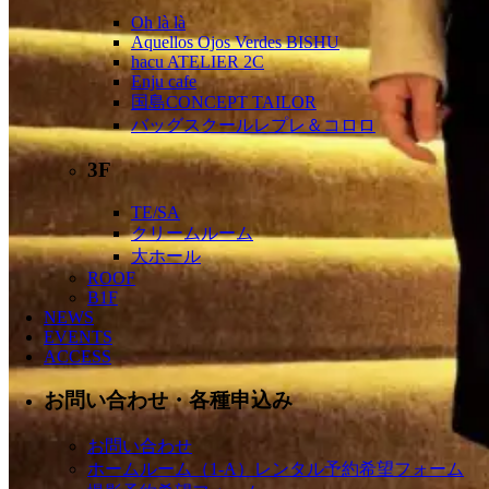
Oh là là
Aquellos Ojos Verdes BISHU
hacu ATELIER 2C
Enju cafe
国島CONCEPT TAILOR
バッグスクールレプレ＆コロロ
3F
TE/SA
クリームルーム
大ホール
ROOF
B1F
NEWS
EVENTS
ACCESS
お問い合わせ・各種申込み
お問い合わせ
ホームルーム（1-A）レンタル予約希望フォーム