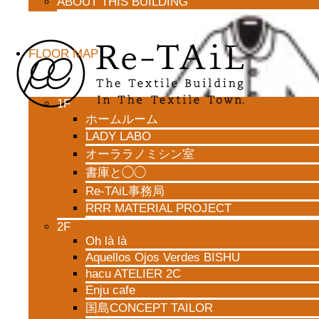
ABOUT THIS BUILDING
Kick out COVID-19展
FLOOR MAP
1F
ホームルーム
LADY LABO
オーララノミシン室
書庫と◯◯
Re-TAiL事務局
RRR MATERIAL PROJECT
2F
Oh là là
Aquellos Ojos Verdes BISHU
hacu ATELIER 2C
Enju cafe
国島CONCEPT TAILOR