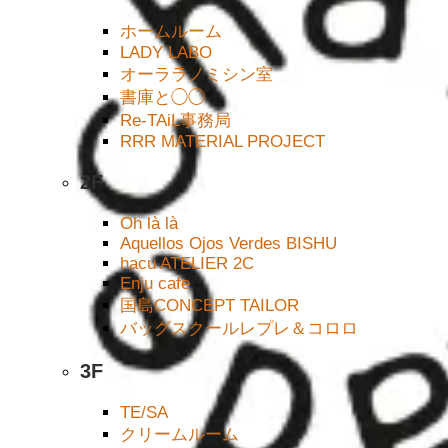
ホームルーム
LADY LABO
オーララノミシン室
書庫と◯◯
Re-TAiL事務局
RRR MATERIAL PROJECT
2F
Oh là là
Aquellos Ojos Verdes BISHU
hacu ATELIER 2C
Enju cafe
国島CONCEPT TAILOR
バッグスクールレプレ＆コロロ
3F
TE/SA
クリームルーム