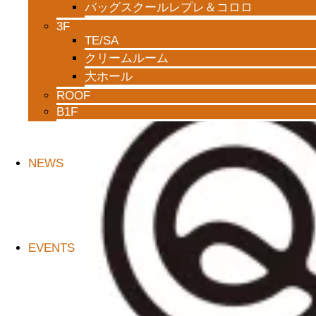
バッグスクールレプレ＆コロロ
3F
TE/SA
クリームルーム
大ホール
ROOF
B1F
NEWS
EVENTS