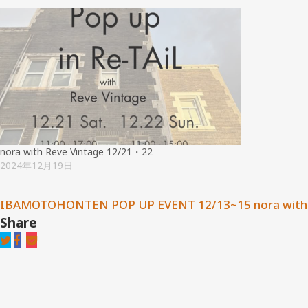
nora with Reve Vintage 12/21・22
2024年12月19日
IBAMOTOHONTEN POP UP EVENT 12/13~15
nora wit
Share