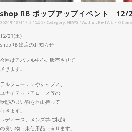
shop RB ポップアップイベント 12/2
2024年12月17日 15:53
/ Category:
NEWS
/
Author:
Re-TAiL
0 Com
12/21(土)
shopRB 出店のお知らせ
今回はアパレル中心に販売させて
頂きます。
ラルフローレンやシップス、
ユナイテッドアローズ等の
状態の良い物を沢山持って
行きます。
レディース、メンズ共に状態
の良い物も未使用品も有ります。