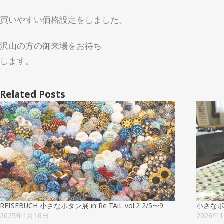
買いやすい価格設定をしました。
沢山の方の御来場をお待ち
します。
Related Posts
REISEBUCH 小さなボタン展 in Re-TAiL vol.2 2/5〜9
小さなボタン
2025年1月16日
2026年