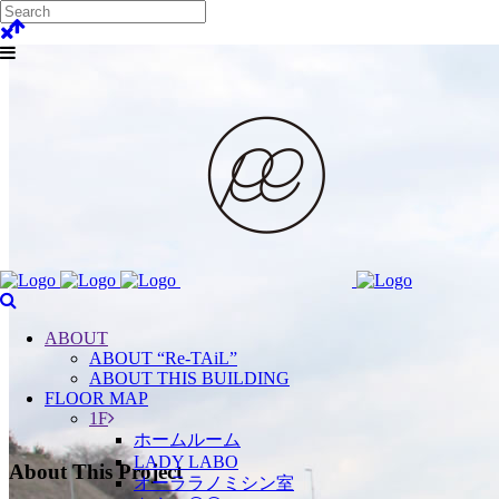
ABOUT
ABOUT “Re-TAiL”
ABOUT THIS BUILDING
FLOOR MAP
1F
ホームルーム
LADY LABO
About This Project
オーララノミシン室