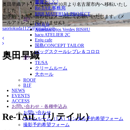
書庫と◯◯
奥田早織アトリエは2018年10月より名古屋市内へ移転いたし
Re-TAiL事務局
ました。
RRR MATERIAL PROJECT
ご予約・お問い合わせはメールにてお願いいたします。(メ
2F
ールアドレスは変わりません)
Oh là là
saoriokuda1125@gmail.com
Aquellos Ojos Verdes BISHU
hacu ATELIER 2C
Enju cafe
国島CONCEPT TAILOR
バッグスクールレプレ＆コロロ
奥田早織
3F
TE/SA
クリームルーム
大ホール
ROOF
B1F
NEWS
EVENTS
ACCESS
お問い合わせ・各種申込み
お問い合わせ
Re-TAiL（リテイル）
ホームルーム（1-A）レンタル予約希望フォーム
撮影予約希望フォーム