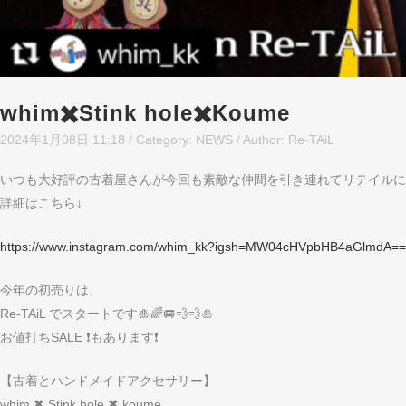
whim✖️Stink hole✖️Koume
2024年1月08日 11:18
/ Category:
NEWS
/
Author:
Re-TAiL
いつも大好評の古着屋さんが今回も素敵な仲間を引き連れてリテイルに
詳細はこちら↓
https://www.instagram.com/whim_kk?igsh=MW04cHVpbHB4aGlmdA==
今年の初売りは、
Re-TAiL でスタートです🎍🌈🚐💨💨🎍
お値打ちSALE ❗️もあります❗️
【古着とハンドメイドアクセサリー】
whim ✖︎ Stink hole ✖︎ koume