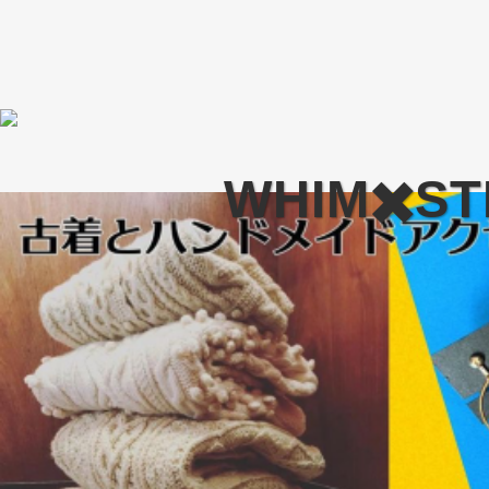
WHIM✖️ST