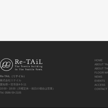
HOME
ABOUT “Re
ABOUT TH
FLOOR M
Re-TAiL（リテイル）
NEWS
株式会社リテイル
EVENTS
愛知県一宮市栄4-5-11
ACCESS
10:00 - 18:00（月曜定休・祝日の場合は営業）
CONTACT
Tel. 0586-59-2105