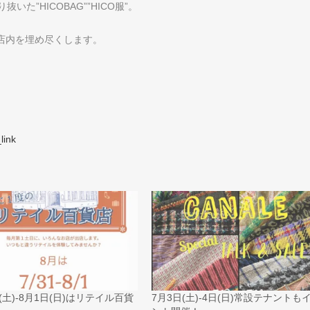
”HICOBAG””HICO服”。
い店内を埋め尽くします。
link
(土)-8月1日(日)はリテイル百貨
7月3日(土)-4日(日)常設テナントも