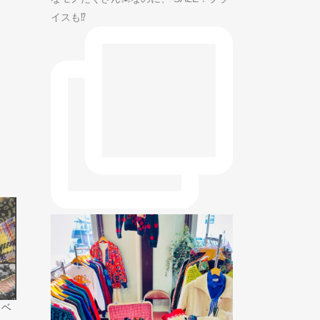
イスも⁉️
イベ