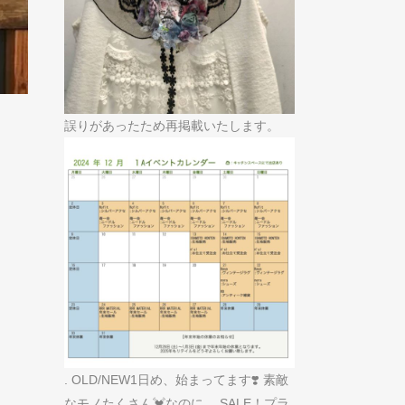
誤りがあったため再掲載いたします。
. OLD/NEW1日め、始まってます❣️ 素敵
なモノたくさん💓なのに、 SALE！プラ