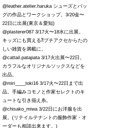
@leather.atelier.haruka シューズとバッ
グの作品とワークショップ。3/20金〜
22日に出展(東京＆愛知)
@plasterer087 3/17火〜18水に出展。
キッズにも買える⁈プチアクセからたの
しい雑貨を満載に。
@cattail.patapata 3/17火出展〜22日。
カラフルなオリジナルソックスなどを
出品。
@miri____toki16 3/17火〜22日まで出
品。手編みコモノと作家セレクトのキ
ュートな引き揃え糸。
@chisako_miwa 3/22日にお洋服を出
展。(リテイルテナントの服飾作家・オ
ーダーも相談出来ます。)