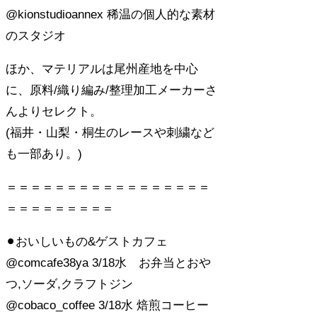
@kionstudioannex 稀温の個人的な素材
のスタジオ
ほか、マテリアルは尾州産地を中心
に、原料/織り編み/整理加工メーカーさ
んよりセレクト。
(福井・山梨・桐生のレースや刺繍など
も一部あり。)
＝＝＝＝＝＝＝＝＝＝＝＝＝＝＝＝＝
＝＝＝＝＝＝＝＝＝
⚫︎おいしいもの&ゲストカフェ
@comcafe38ya 3/18水 お弁当とおや
つ,ソーダ,クラフトジン
@cobaco_coffee 3/18水 焙煎コーヒー