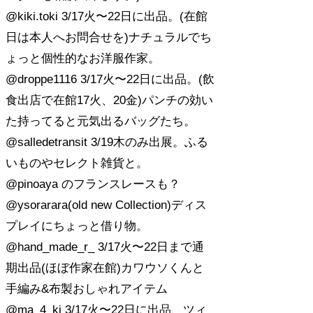
@kiki.toki 3/17火〜22日に出品。(在館
日は本人へお問合せを)ナチュラルでち
ょっと個性的なお洋服作家。
@droppe1116 3/17火〜22日に出品。(飲
食出店で在館17火、20金)パンチの効い
た持ってると元気出るバッグたち。
@salledetransit 3/19木のみ出展。ふる
いものやセレクト雑貨と。
@pinoaya のフランスレースも？
@ysorarara(old new Collection)ディス
プレイにちょっと借り物。
@hand_made_r_ 3/17火〜22日まで通
期出品(ほぼ作家在館)カワウソくんと
手編み&布製おしゃれアイテム
@ma_4_ki 3/17火〜22日に出品、ツィ