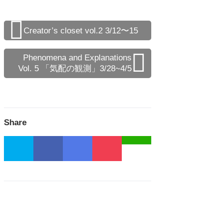
Creator’s closet vol.2 3/12〜15
Phenomena and Explanations
Vol. 5 「気配の観測」3/28~4/5
Share