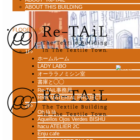
ABOUT THIS BUILDING
7月31日(土)-8月1日(日)は
FLOOR MAP
リテイル百貨店開催
1F
ホームルーム
LADY LABO
オーララノミシン室
書庫と◯◯
Re-TAiL事務局
RRR MATERIAL PROJECT
2F
Oh là là
Aquellos Ojos Verdes BISHU
hacu ATELIER 2C
Enju cafe