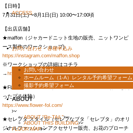
【日時】
ACCESS
7月31日(土)〜8月1日(日) 10:00〜17:00頃
【出店店舗】
★maffon（ジャカードニット生地の販売、ニットワンピ
ース製作のワークショップ)
お問い合わせ・各種申込み
https://instagram.com/maffon.shop
※ワークショップの詳細はコチラ
お問い合わせ
→
https://maffon.com/products/detail/2660
ホームルーム（1-A）レンタル予約希望フォーム
撮影予約希望フォーム
★FLOWER OF LIFE（生花・グリーンの販売、お花を使
ったプチ体験）
ABOUT
https://www.flower-fol.com/
ABOUT “Re-TAiL”
★セレブタ スタイル（セレブなブタ「セレブタ」のオリ
ABOUT THIS BUILDING
ジナルファッションアクセサリー販売、お花のブローチ
FLOOR MAP