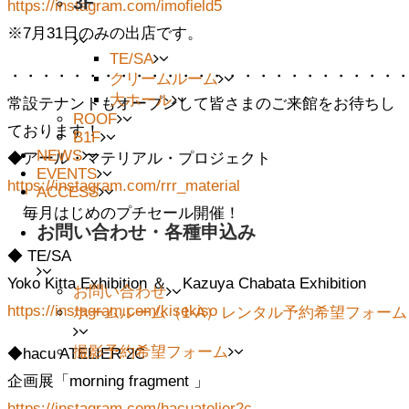
3F
https://instagram.com/imofield5
※7月31日のみの出店です。
TE/SA
・・・・・・・・・・・・・・・・・・・・・・・・・
クリームルーム
大ホール
常設テナントもオープンして皆さまのご来館をお待ちし
ROOF
ております！
B1F
NEWS
◆アール・マテリアル・プロジェクト
EVENTS
https://instagram.com/rrr_material
ACCESS
毎月はじめのプチセール開催！
お問い合わせ・各種申込み
◆ TE/SA
Yoko Kitta Exhibition ＆ Kazuya Chabata Exhibition
お問い合わせ
https://instagram.com/kisekiso
ホームルーム（1-A）レンタル予約希望フォーム
撮影予約希望フォーム
◆hacu ATELIER 2C
企画展「morning fragment 」
https://instagram.com/hacuatelier2c