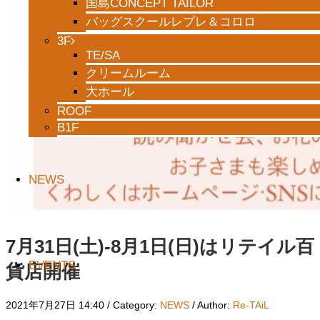
国島CONCEPT TAILOR
バッグスクールレプレ＆コロロ
3F
TE/SA
クリームルーム
大ホール
ROOF
B1F
NEWS
7月31日(土)-8月1日(日)はリテイル百
EVENTS
貨店開催
2021年7月27日 14:40
/ Category:
NEWS
/
Author:
Re-TAiL