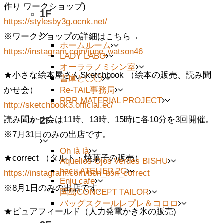
作り ワークショップ)
1F
https://stylesby3g.ocnk.net/
※ワークショップの詳細はこちら→
ホームルーム
https://instagram.com/june_watson46
LADY LABO
オーララノミシン室
★小さな絵本屋さんSketchbook （絵本の販売、読み聞
書庫と◯◯
Re-TAiL事務局
かせ会）
RRR MATERIAL PROJECT
http://sketchbook3.official.ec/
読み聞かせ会は11時、13時、15時に各10分を3回開催。
2F
※7月31日のみの出店です。
Oh là là
★correct （タルト・焼菓子の販売）
Aquellos Ojos Verdes BISHU
hacu ATELIER 2C
https://instagram.com/bon_bon_correct
Enju cafe
※8月1日のみの出店です。
国島CONCEPT TAILOR
バッグスクールレプレ＆コロロ
★ピュアフィールド（人力発電かき氷の販売)